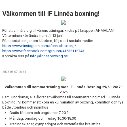
DOKUMENT
Välkommen till IF Linnéa boxning!
VÅRA TRÄNARE
SPORTADMIN SUPPORT
För att anmäla dig till vårens träningar, klicka på knappen ANMÄLAN!
Vårterminen kör ändra fram till 13 juni.
För uppdateringar om klubben, följ oss i sociala medier:
https://www.instagram.com/iflinneaboxning/
https://www.facebook.com/groups/41532112743
Kontakta oss på
info@linneaboxning.se
2026-06-07 06:31
Välkommen till sommarträning med
IF Linnéa Boxning 29/6 - 24/7 -
2026
Barn, ungdomar, alla åldrar är välkomna till sommarträning med IF Linnéa
Boxning. Vi kommer att köra en kul variation av boxning, kondition och fys
både utomhus och inomhus
Gratis för barn och ungdomar 7-20 år!
Måndag, onsdag och fredag 16.30-18.30
Träningskläder, gympadojjor och vattenflaska bra att ha