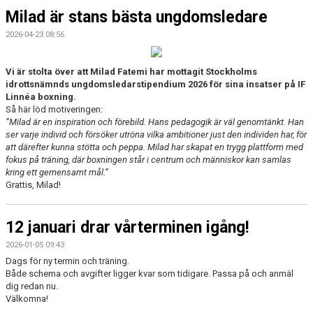
Milad är stans bästa ungdomsledare
2026-04-23 08:56
Vi är stolta över att Milad Fatemi har mottagit Stockholms
idrottsnämnds ungdomsledarstipendium 2026 för sina insatser på IF
Linnéa boxning.
Så här löd motiveringen:
”Milad är en inspiration och förebild. Hans pedagogik är väl genomtänkt. Han
ser varje individ och försöker utröna vilka ambitioner just den individen har, för
att därefter kunna stötta och peppa. Milad har skapat en trygg plattform med
fokus på träning, där boxningen står i centrum och människor kan samlas
kring ett gemensamt mål.”
Grattis, Milad!
12 januari drar vårterminen igång!
2026-01-05 09:43
Dags för ny termin och träning.
Både schema och avgifter ligger kvar som tidigare. Passa på och anmäl
dig redan nu.
Välkomna!