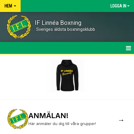
HEM
LOGGA IN
IF Linnéa Boxning
Sveriges äldsta boxningsklubb
HEM
NYHETER
OM KLUBBEN
Q&A
KALENDER
ANMÄLAN!
→
Här anmäler du dig till våra grupper!
BILDGALLERI